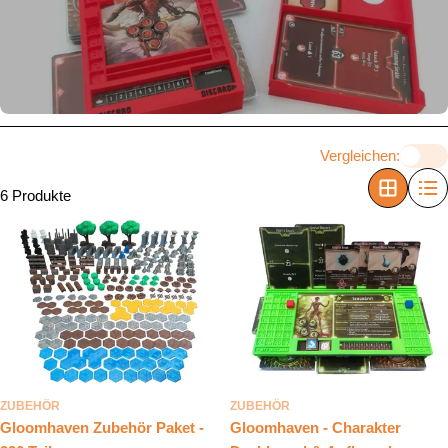
n
g
:
Vergleichen:
6 Produkte
ZUBEHÖR
ZUBEHÖR
Gloomhaven Zubehör Paket -
Gloomhaven - Charakter