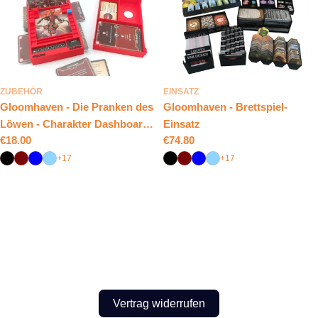
ZUBEHÖR
EINSATZ
Gloomhaven - Die Pranken des
Gloomhaven - Brettspiel-
Löwen - Charakter Dashboard
Einsatz
Regulärer
€18.00
Regulärer
€74.80
& Aufbewahrung
Preis
Preis
+17
+17
Vertrag widerrufen