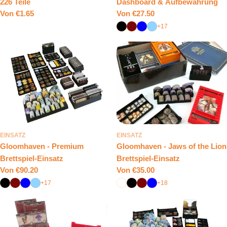
226 Teile
Dashboard & Aufbewahrung
Regulärer
Von
€1.65
Regulärer
Von
€27.50
Preis
Preis
+17
EINSATZ
EINSATZ
Gloomhaven - Premium
Gloomhaven - Jaws of the Lion
Brettspiel-Einsatz
Brettspiel-Einsatz
Regulärer
Von
€90.20
Regulärer
Von
€35.00
Preis
Preis
+17
+18