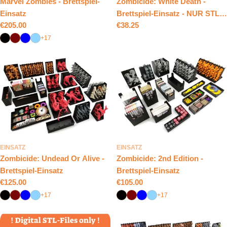
Marvel Zombies - Brettspiel-
Zombicide: White Death -
Einsatz
Brettspiel-Einsatz - NUR STL-
Regulärer
€205.00
Regulärer
€38.25
DATEIEN
Preis
Preis
+17
EINSATZ
EINSATZ
Zombicide: Undead Or Alive -
Zombicide: 2nd Edition -
Brettspiel-Einsatz
Brettspiel-Einsatz
Regulärer
€125.00
Regulärer
€105.00
Preis
Preis
+17
+17