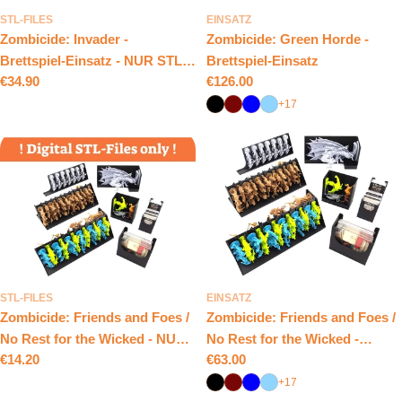
STL-FILES
EINSATZ
Zombicide: Invader -
Zombicide: Green Horde -
Brettspiel-Einsatz - NUR STL-
Brettspiel-Einsatz
Regulärer
€34.90
Regulärer
€126.00
DATEIEN
Preis
Preis
+17
STL-FILES
EINSATZ
Zombicide: Friends and Foes /
Zombicide: Friends and Foes /
No Rest for the Wicked - NUR
No Rest for the Wicked -
Regulärer
€14.20
Regulärer
€63.00
STL-DATIEN - Brettspiel-
Brettspiel-Einsatz
Preis
Preis
Einsatz
+17