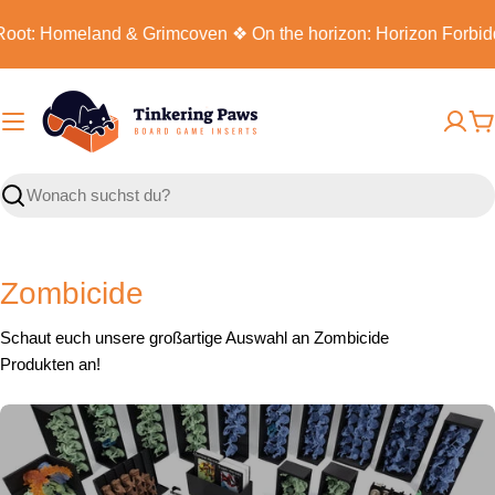
Zum
ot: Homeland & Grimcoven ❖ On the horizon: Horizon Forbidde
Inhalt
springen
W
Suchen
S
Zombicide
a
Schaut euch unsere großartige Auswahl an Zombicide
m
Produkten an!
m
l
u