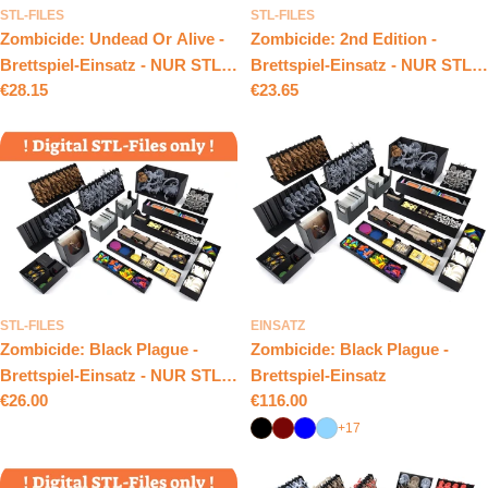
STL-FILES
STL-FILES
Zombicide: Undead Or Alive -
Zombicide: 2nd Edition -
Brettspiel-Einsatz - NUR STL-
Brettspiel-Einsatz - NUR STL-
Regulärer
€28.15
Regulärer
€23.65
DATIEN
DATEIEN
Preis
Preis
STL-FILES
EINSATZ
Zombicide: Black Plague -
Zombicide: Black Plague -
Brettspiel-Einsatz - NUR STL-
Brettspiel-Einsatz
Regulärer
€26.00
Regulärer
€116.00
DATEIEN
Preis
Preis
+17