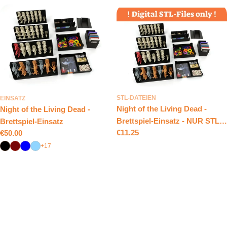
STL-DATEIEN
EINSATZ
Night of the Living Dead -
Night of the Living Dead -
Brettspiel-Einsatz - NUR STL-
Brettspiel-Einsatz
Regulärer
€11.25
Regulärer
€50.00
DATEIEN
Preis
Preis
+17